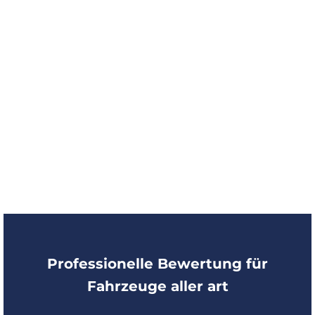
Fahrzeugs erhöhen. Ein
professionelles Gutachten stellt
sicher, dass diese
Wertsteigerungen korrekt erfasst
und bei der Preisfindung
berücksichtigt werden. So kannst
du sicher sein, dass du einen
fairen
und angemessenen Preis
für dein
modifiziertes Fahrzeug erhältst.
Professionelle Bewertung für
Fahrzeuge aller art