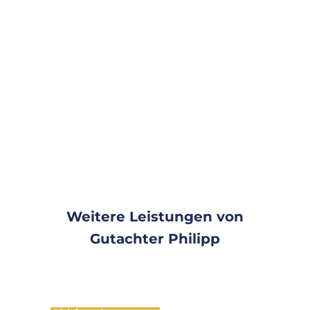
alle Änderungen den gesetzlichen
Vorgaben entsprechen und
korrekt dokumentiert sind.
Dies ist
besonders wichtig, um rechtliche
Probleme zu vermeiden und
sicherzustellen, dass dein Fahrzeug
alle notwendigen Zulassungen
und Genehmigungen hat.
Weitere Leistungen von
Gutachter Philipp